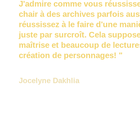
J'admire comme vous réussissez
chair à des archives parfois aus
réussissez à le faire d'une mani
juste par surcroît. Cela suppos
maîtrise et beaucoup de lectures
création de personnages! "
Jocelyne Dakhlia 
-
 Directrice de recher
des hautes Etudes en sciences sociales - E