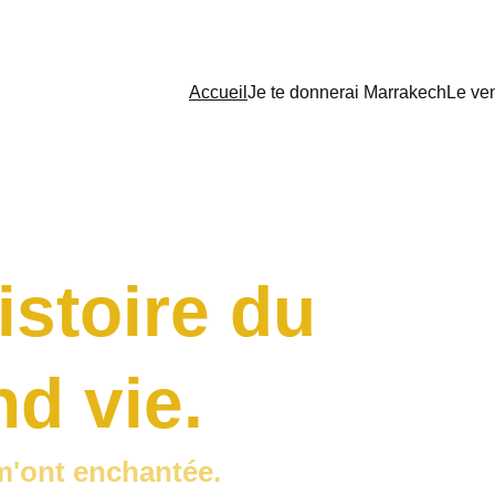
Accueil
Je te donnerai Marrakech
Le ven
stoire du 
d vie.
m'ont enchantée. 