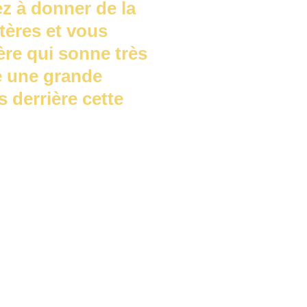
 à donner de la 
tères et vous 
ère qui sonne très 
e une grande 
 derrière cette 
che émérite à l'Ecole 
HESS